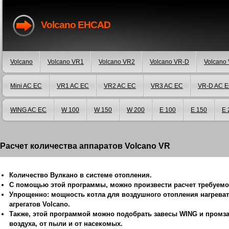
Volcano EHCAD
Volcano
Volcano VR1
Volcano VR2
Volcano VR-D
Volcano 
Mini AC EC
VR1 AC EC
VR2 AC EC
VR3 AC EC
VR-D AC 
WING AC EC
W 100
W 150
W 200
E 100
E 150
E 
Расчет количества аппаратов Volcano VR
Количество Вулкано в системе отопления.
С помощью этой программы, можно произвести расчет требуемог
Упрощенно: мощность котла для воздушного отопления нагреват
агрегатов Volcano.
Также, этой программой можно подобрать завесы WING и промз
воздуха, от пыли и от насекомых.